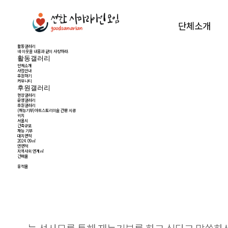
단체소개
활동갤러리
네 이웃을 내몸과 같이 사랑하라.
활동갤러리
단체소개
사업안내
후원하기
커뮤니티
후원갤러리
현장갤러리
운영갤러리
후원갤러리
(재능기부)아트스토리미술 간판 시공
위치
서울시
건축규모
재능 기부
대지면적
2024. 09㎡
연면적
지역사회 연계㎡
건폐율
융적율