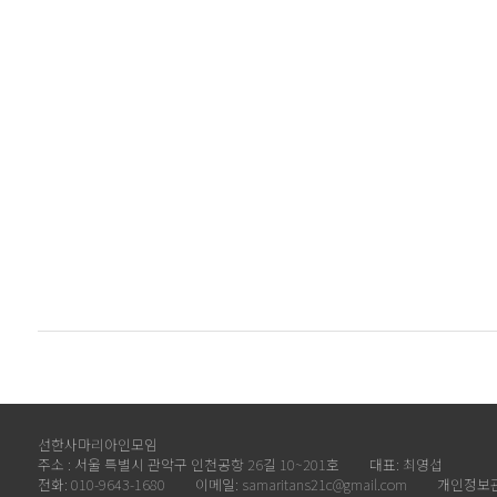
선한사마리아인모임
주소 : 서울 특별시 관악구 인천공항 26길 10~201호
대표: 최영섭
전화: 010-9643-1680
이메일: samaritans21c@gmail.com
개인정보관리책